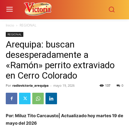
Inicio
REGIONAL
REGIONAL
Arequipa: buscan
desesperadamente a
«Ramón» perrito extraviado
en Cerro Colorado
Por
radiovictoria_arequipa
-
mayo 19, 2026
137
0
Por: Miluz Tito Carcausto| Actualizado hoy martes 19 de
mayo del 2026