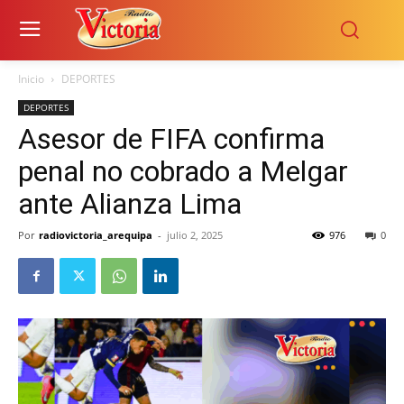
Inicio
DEPORTES
DEPORTES
Asesor de FIFA confirma
penal no cobrado a Melgar
ante Alianza Lima
Por
radiovictoria_arequipa
-
julio 2, 2025
976
0