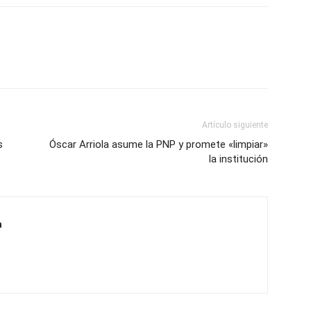
Artículo siguiente
s
Óscar Arriola asume la PNP y promete «limpiar»
la institución
a