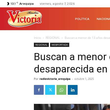
C
13.1
Arequipa
viernes, agosto 7, 2026
POLÍTICA
NACION
Inicio
REGIONAL
Buscan a menor de 13 años desa
REGIONAL
WEBPORTADA
Buscan a menor 
desaparecida en
Por
radiovictoria_arequipa
-
octubre 1, 2025