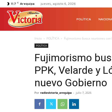
C
11.7
Arequipa
jueves, agosto 6, 2026
POLÍTICA
NACION
Inicio
POLÍTICA
Fujimorismo busca reuniones con P
POLÍTICA
Fujimorismo bus
PPK, Velarde y L
nuevo Gobierno
Por
radiovictoria_arequipa
-
julio 7, 2026