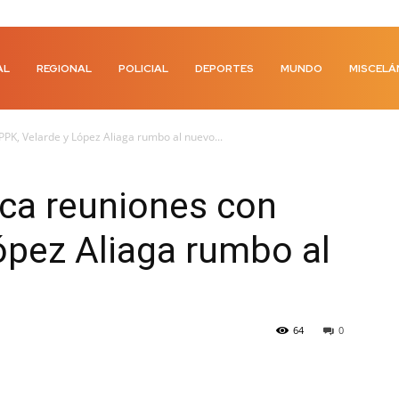
AL
REGIONAL
POLICIAL
DEPORTES
MUNDO
MISCELÁ
PK, Velarde y López Aliaga rumbo al nuevo...
ca reuniones con
ópez Aliaga rumbo al
64
0