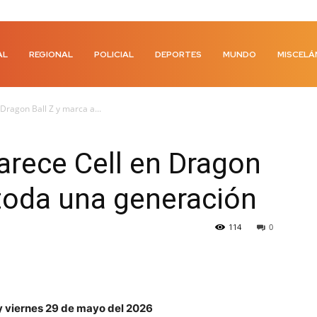
AL
REGIONAL
POLICIAL
DEPORTES
MUNDO
MISCELÁ
Dragon Ball Z y marca a...
arece Cell en Dragon
 toda una generación
114
0
y viernes 29 de mayo del 2026