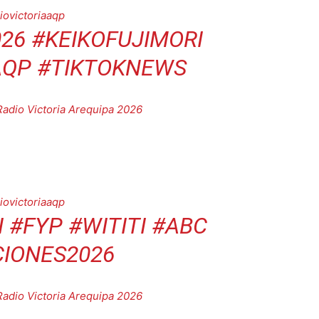
iovictoriaaqp
026
#KEIKOFUJIMORI
AQP
#TIKTOKNEWS
Radio Victoria Arequipa 2026
iovictoriaaqp
I
#FYP
#WITITI
#ABC
CIONES2026
Radio Victoria Arequipa 2026