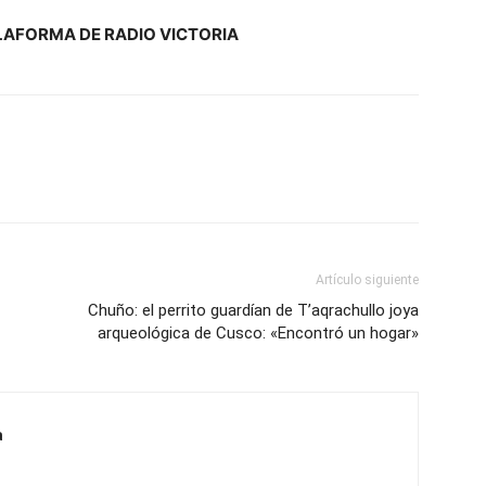
LAFORMA DE RADIO VICTORIA
Artículo siguiente
Chuño: el perrito guardían de T’aqrachullo joya
arqueológica de Cusco: «Encontró un hogar»
a