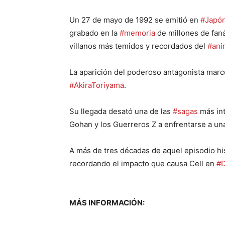
Un 27 de mayo de 1992 se emitió en
#Japó
grabado en la
#memoria
de millones de faná
villanos más temidos y recordados del
#ani
La aparición del poderoso antagonista marcó
#AkiraToriyama
.
Su llegada desató una de las
#sagas
más int
Gohan y los Guerreros Z a enfrentarse a u
A más de tres décadas de aquel episodio hi
recordando el impacto que causa Cell en
#D
MÁS INFORMACIÓN: