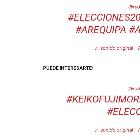
@rad
#ELECCIONES2
#AREQUIPA
#
♬ sonido original – 
PUEDE INTERESARTE:
@rad
#KEIKOFUJIMOR
#ELEC
♬ sonido original – 