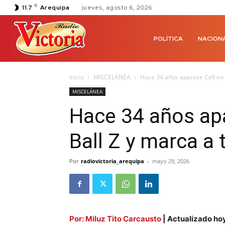
C
11.7
Arequipa
jueves, agosto 6, 2026
POLÍTICA
NACION
Inicio
MISCELÁNEA
Hace 34 años aparece Cell en 
MISCELÁNEA
Hace 34 años ap
Ball Z y marca a
Por
radiovictoria_arequipa
-
mayo 29, 2026
Por: Milu
z Tito Carcausto
| Actualizado ho