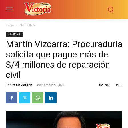
Inicio
NACIONAL
NACIONAL
Martín Vizcarra: Procuraduría
solicita que pague más de
S/4 millones de reparación
civil
Por
radiovictoria
-
noviembre 5, 2024
702
0