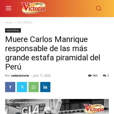
Inicio
NACIONAL
NACIONAL
Muere Carlos Manrique
responsable de las más
grande estafa piramidal del
Perú
Por
radiovictoria
-
julio 11, 2024
965
0