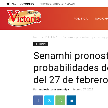
C
14.7
Arequipa
viernes, agosto 7, 2026
POLÍTICA
NACION
Inicio
REGIONAL
Senamhi pronosticó que no hay pro
REGIONAL
Senamhi pronost
probabilidades de
del 27 de febrer
Por
radiovictoria_arequipa
-
febrero 27, 2026