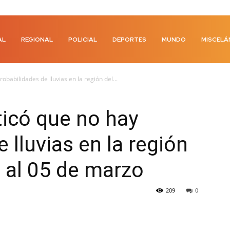
AL
REGIONAL
POLICIAL
DEPORTES
MUNDO
MISCELÁ
babilidades de lluvias en la región del...
icó que no hay
 lluvias en la región
o al 05 de marzo
209
0